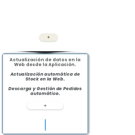
Pro
vee
dor
es
+
Actualización de datos en la
Web desde la Aplicación.
Actualización automática de
Stock en la Web.
Descarga y Gestión de Pedidos
automático.
+