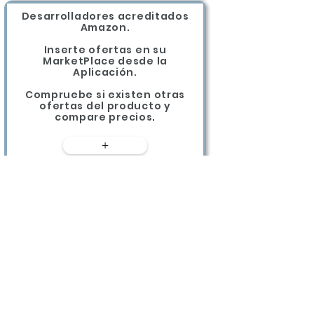
Desarrolladores acreditados
Amazon.
Inserte ofertas en su
MarketPlace desde la
Aplicación.
Compruebe si existen otras
ofertas del producto y
compare precios
.
+
Elimine errores de cobro con el
TPV bancario.
La aplicación transfiere el
importe a cobrar,
Los datos de la transacción
quedan almacenados en el