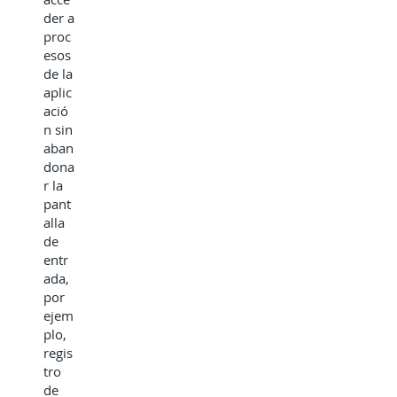
der a
proc
esos
de la
aplic
ació
n sin
aban
dona
r la
pant
alla
de
entr
ada,
por
ejem
plo,
regis
tro
de