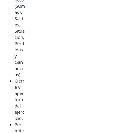
(Sum
as y
Sald
os,
Situa
ción,
Pérd
idas
y
Gan
anci
as).
Cierr
e y
aper
tura
del
ejerc
icio.
Per
mite