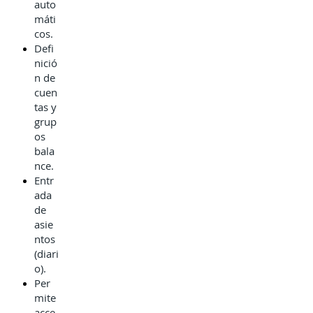
auto
máti
cos.
Defi
nició
n de
cuen
tas y
grup
os
bala
nce.
Entr
ada
de
asie
ntos
(diari
o).
Per
mite
acce