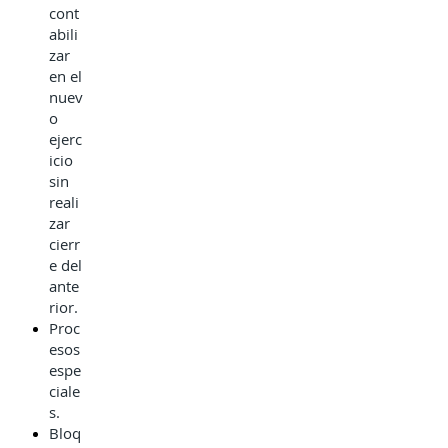
cont
abili
zar
en el
nuev
o
ejerc
icio
sin
reali
zar
cierr
e del
ante
rior.
Proc
esos
espe
ciale
s.
Bloq