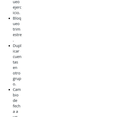
ueo
ejerc
icio.
Bloq
ueo
trim
estre
.
Dupl
icar
cuen
tas
en
otro
grup
o.
Cam
bio
de
fech
a a
un