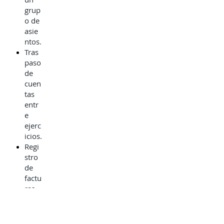
grup
o de
asie
ntos.
Tras
paso
de
cuen
tas
entr
e
ejerc
icios.
Regi
stro
de
factu
ras.
Cons
ulta
/