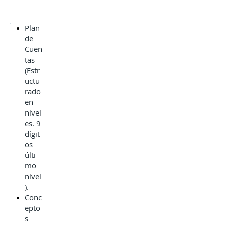
Ge
ner
Plan
al
de
Cuen
tas
(Estr
uctu
rado
en
nivel
es. 9
dígit
os
últi
mo
nivel
).
Conc
epto
s