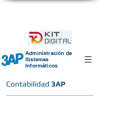
Gestión
Integrada
Administración de
Sistemas
Informáticos
Contabilidad
3AP
Co
nta
bili
dad