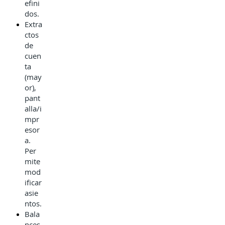
efini
dos.
Extra
ctos
de
cuen
ta
(may
or),
pant
alla/i
mpr
esor
a.
Per
mite
mod
ificar
asie
ntos.
Bala
nces