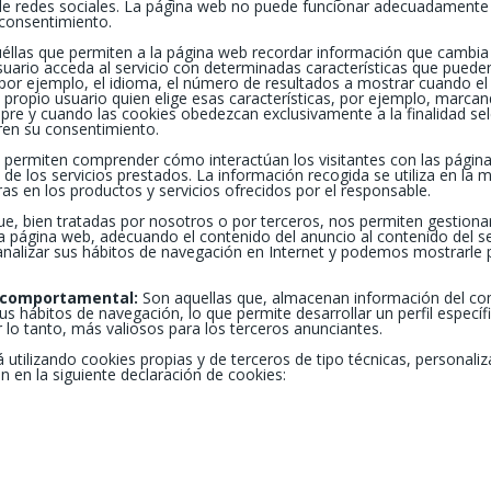
de redes sociales. La página web no puede funcionar adecuadamente s
 consentimiento.
llas que permiten a la página web recordar información que cambia
uario acceda al servicio con determinadas características que pueden
 por ejemplo, el idioma, el número de resultados a mostrar cuando el
el propio usuario quien elige esas características, por ejemplo, marca
mpre y cuando las cookies obedezcan exclusivamente a la finalidad s
eren su consentimiento.
permiten comprender cómo interactúan los visitantes con las páginas w
de los servicios prestados. La información recogida se utiliza en la me
oras en los productos y servicios ofrecidos por el responsable.
e, bien tratadas por nosotros o por terceros, nos permiten gestionar
la página web, adecuando el contenido del anuncio al contenido del ser
alizar sus hábitos de navegación en Internet y podemos mostrarle pu
d comportamental:
Son aquellas que, almacenan información del co
us hábitos de navegación, lo que permite desarrollar un perfil especí
or lo tanto, más valiosos para los terceros anunciantes.
á utilizando cookies propias y de terceros de tipo técnicas, personaliza
n en la siguiente declaración de cookies: