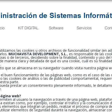
nistración de Sistemas Informát
icio
KIT DIGITAL
Software
Servicios
Con
 utilizamos las cookies u otros archivos de funcionalidad similar (en 
rlos.
MUCHAVISTA DEVELOPMENT, S.L.
, es responsable de las coo
ias o de terceros, decidiendo sobre la finalidad, contenido y uso del
e de manera clara y detallada de qué es una cookie, cuál es su finalid
.
to que se almacena en su navegador cuando visita nuestra página w
 el buen funcionamiento de las páginas web, como es el caso de las 
mo las cookies de análisis o las de publicidad comportamental, requi
estra parte.
e pueda prestar un consentimiento plenamente informado, le detallamo
.
 página web?
rmiten al usuario la navegación a través de una página web, plataforma
la existan como, por ejemplo, controlar el tráfico y la comunicación de
s elementos que integran un pedido, realizar el proceso de compra de u
 utilizar elementos de seguridad durante la navegación, almacenar con