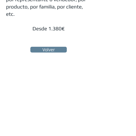
producto, por familia, por cliente,
etc.
Desde 1.380€
Volver
© 2025 by 3AP
3AP - Software de gestión a medida
3ap@3ap.es
Alicante, Com. Valenciana, España